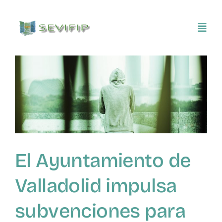
Saltar
al
Toggl
contenido
Navig
Inicio
Conócenos
Asociarse
El Ayuntamiento de
SEVIFIP CONECTA
Valladolid impulsa
Publicaciones e investigaciones
subvenciones para