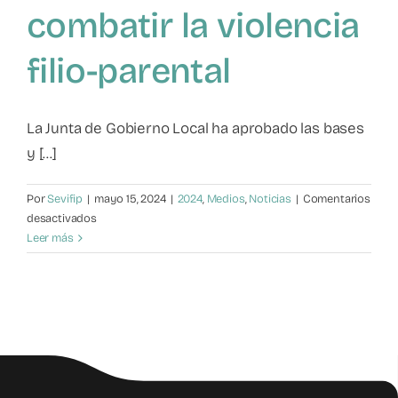
combatir la violencia
Mapa de recursos
filio-parental
Observatorio VFP
La Junta de Gobierno Local ha aprobado las bases
Contacto
y [...]
Por
Sevifip
|
mayo 15, 2024
|
2024
,
Medios
,
Noticias
|
Comentarios
en
desactivados
El
Leer más
Ayuntamiento
de
Valladolid
impulsa
subvenciones
para
combatir
la