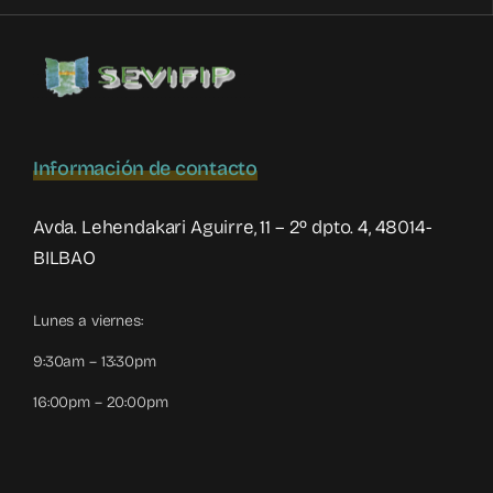
violencia
filio-
parental
Información de contacto
Avda. Lehendakari Aguirre, 11 – 2º dpto. 4, 48014-
BILBAO
Lunes a viernes:
9:30am – 13:30pm
16:00pm – 20:00pm