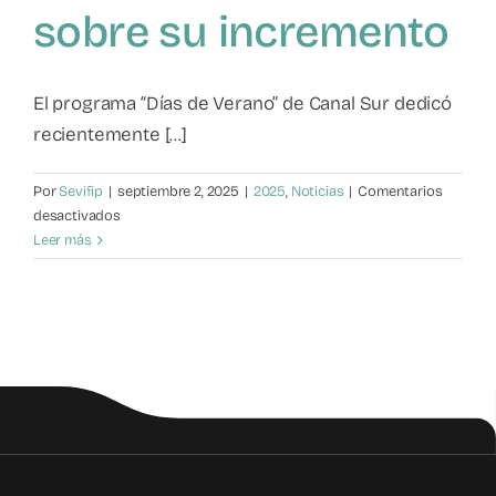
sobre su incremento
Mapa de recursos
Observatorio VFP
El programa “Días de Verano” de Canal Sur dedicó
recientemente [...]
Contacto
Por
Sevifip
|
septiembre 2, 2025
|
2025
,
Noticias
|
Comentarios
en
desactivados
Violencia
Leer más
filio-
parental:
Emilio
Calatayud
alerta
sobre
su
incremento