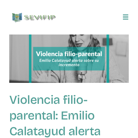
Saltar
al
Toggl
contenido
Navig
Inicio
Conócenos
Asociarse
Violencia filio-
SEVIFIP CONECTA
parental: Emilio
Publicaciones e investigaciones
Calatayud alerta