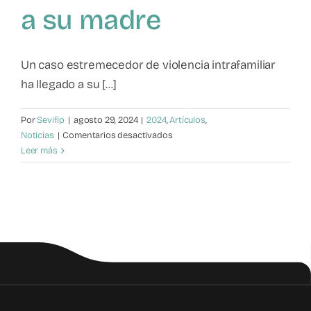
a su madre
Mapa de recursos
Observatorio VFP
Un caso estremecedor de violencia intrafamiliar
ha llegado a su [...]
Contacto
Por
Sevifip
|
agosto 29, 2024
|
2024
,
Artículos
,
en
Noticias
|
Comentarios desactivados
Diez
Leer más
años
de
cárcel
para
un
hijo
que
amenazó
de
muerte