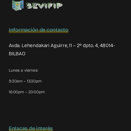
a
su
madre
Información de contacto
Avda. Lehendakari Aguirre, 11 – 2º dpto. 4, 48014-
BILBAO
Lunes a viernes:
9:30am – 13:30pm
16:00pm – 20:00pm
Enlaces de interés