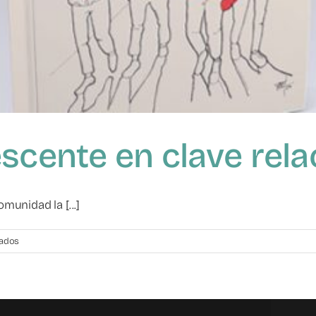
escente en clave rela
unidad la [...]
en
vados
La
violencia
adolescente
en