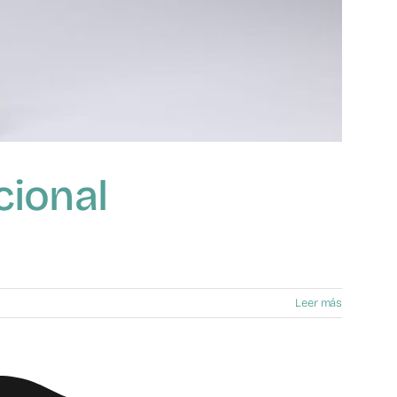
cional
Leer más