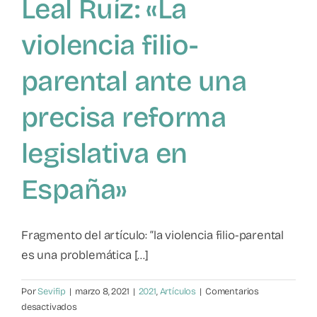
Leal Ruíz: «La
violencia filio-
parental ante una
precisa reforma
legislativa en
España»
Fragmento del artículo: “la violencia filio-parental
es una problemática [...]
Por
Sevifip
|
marzo 8, 2021
|
2021
,
Artículos
|
Comentarios
en
desactivados