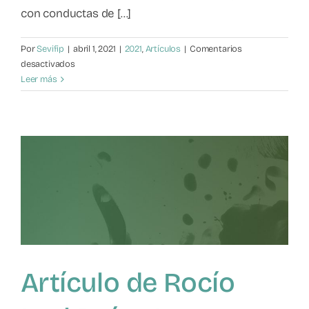
con conductas de [...]
Mapa de recursos
Por
Sevifip
|
abril 1, 2021
|
2021
,
Artículos
|
Comentarios
Observatorio VFP
en
desactivados
Artículo
Leer más
de
Contacto
Maroto,
Z.
y
Cortés,
M.T.
(2018)
Artículo de Rocío