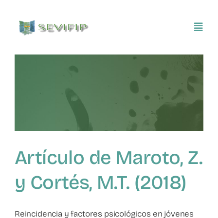
Saltar
al
Toggl
contenido
Navig
Inicio
Conócenos
Asociarse
Artículo de Maroto, Z.
SEVIFIP CONECTA
y Cortés, M.T. (2018)
Publicaciones e investigaciones
Reincidencia y factores psicológicos en jóvenes