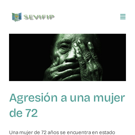
Saltar
al
Toggl
contenido
Navig
Inicio
Conócenos
Asociarse
Agresión a una mujer
SEVIFIP CONECTA
de 72
Publicaciones e investigaciones
Una mujer de 72 años se encuentra en estado