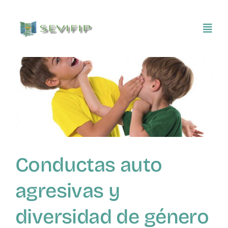
Saltar
al
Toggl
contenido
Navig
Inicio
Conócenos
o
Asociarse
Conductas auto
SEVIFIP CONECTA
agresivas y
Publicaciones e investigaciones
diversidad de género