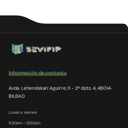
diversidad
de
género
en
la
infancia,
temas
destacados
en
el
Congreso
de
Información de contacto
Pediatría
Social
Avda. Lehendakari Aguirre, 11 – 2º dpto. 4, 48014-
BILBAO
Lunes a viernes:
9:30am – 13:30pm