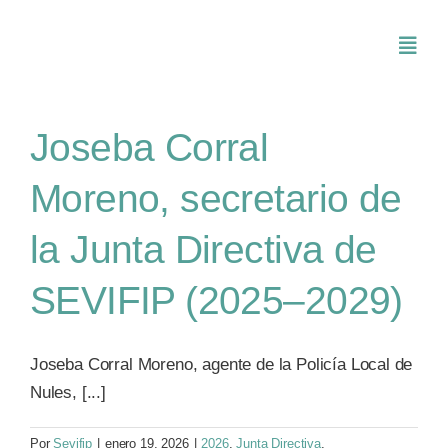
Saltar
al
Toggl
contenido
Navig
Inicio
Joseba Corral
Moreno, secretario de
Conócenos
la Junta Directiva de
Asociarse
SEVIFIP (2025–2029)
SEVIFIP CONECTA
Joseba Corral Moreno, agente de la Policía Local de
Nules, [...]
Publicaciones e investigaciones
Por
Sevifip
|
enero 19, 2026
|
2026
,
Junta Directiva
,