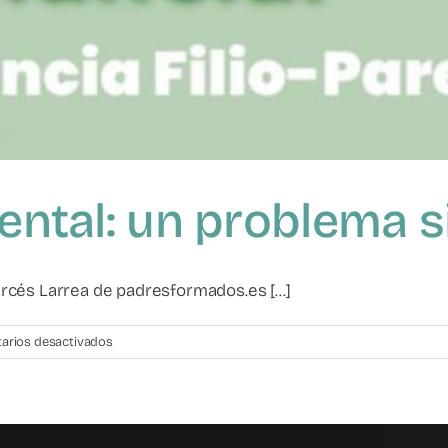
rental: un problema 
cés Larrea de padresformados.es [...]
en
arios desactivados
Violencia
filio-
parental:
un