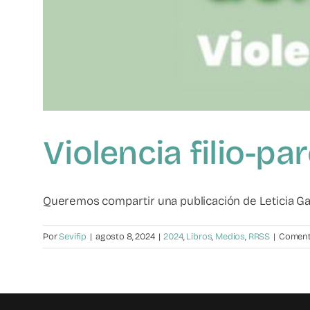
Violencia filio-pa
Queremos compartir una publicación de Leticia Gar
Por
Sevifip
|
agosto 8, 2024
|
2024
,
Libros
,
Medios
,
RRSS
|
Coment