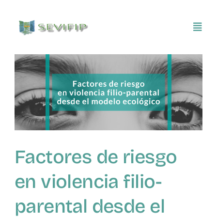
Saltar
al
Toggl
contenido
Navig
Inicio
Conócenos
Asociarse
Factores de riesgo
SEVIFIP CONECTA
en violencia filio-
Publicaciones e investigaciones
parental desde el