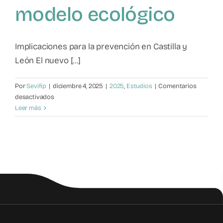
modelo ecológico
Mapa de recursos
Observatorio VFP
Implicaciones para la prevención en Castilla y
León El nuevo [...]
Contacto
Por
Sevifip
|
diciembre 4, 2025
|
2025
,
Estudios
|
Comentarios
en
desactivados
Factores
Leer más
de
riesgo
en
violencia
filio-
parental
desde
el
modelo
ecológico