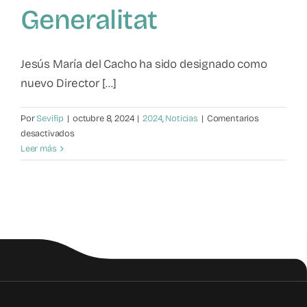
Generalitat
Mapa de recursos
Observatorio VFP
Jesús María del Cacho ha sido designado como
nuevo Director [...]
Contacto
Por
Sevifip
|
octubre 8, 2024
|
2024
,
Noticias
|
Comentarios
en
desactivados
Jesús
Leer más
María
del
Cacho
Director
General
en
la
Generalitat