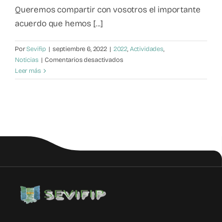
Queremos compartir con vosotros el importante
Mapa de recursos
acuerdo que hemos [...]
Observatorio VFP
Por
Sevifip
|
septiembre 6, 2022
|
2022
,
Actividades
,
en
Noticias
|
Comentarios desactivados
Acuerdo
Leer más
Contacto
entre
SEVIFIP
y
la
UNIR