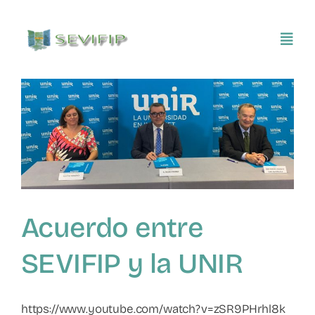
Saltar
al
Toggl
contenido
Navig
Inicio
Conócenos
Asociarse
Acuerdo entre
SEVIFIP CONECTA
SEVIFIP y la UNIR
Publicaciones e investigaciones
https://www.youtube.com/watch?v=zSR9PHrhl8k