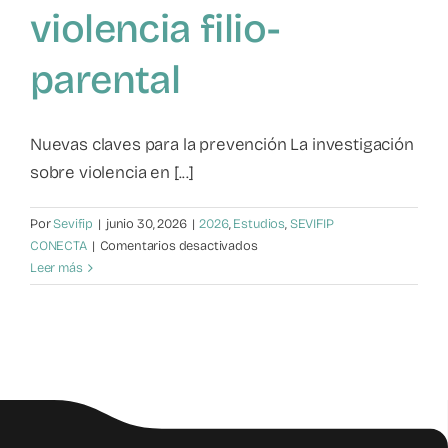
violencia filio-
Mapa de recursos
parental
Observatorio VFP
Nuevas claves para la prevención La investigación
Contacto
sobre violencia en [...]
Por
Sevifip
|
junio 30, 2026
|
2026
,
Estudios
,
SEVIFIP
en
CONECTA
|
Comentarios desactivados
Inseguridad
Leer más
emocional,
acoso
entre
iguales
y
violencia
filio-
parental