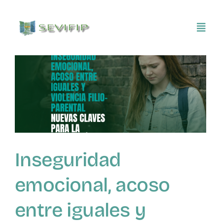
Saltar
al
Toggl
contenido
Navig
Inicio
Conócenos
Asociarse
Inseguridad
SEVIFIP CONECTA
emocional, acoso
Publicaciones e investigaciones
entre iguales y