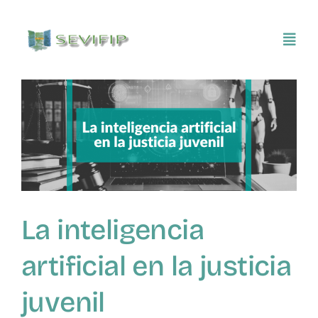
Saltar
al
Toggl
contenido
Navig
Inicio
Conócenos
Asociarse
La inteligencia
SEVIFIP CONECTA
artificial en la justicia
Publicaciones e investigaciones
juvenil