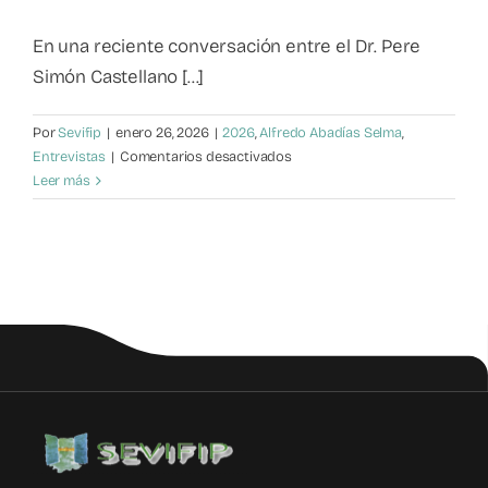
Mapa de recursos
En una reciente conversación entre el Dr. Pere
Simón Castellano [...]
Observatorio VFP
Por
Sevifip
|
enero 26, 2026
|
2026
,
Alfredo Abadías Selma
,
en
Entrevistas
|
Comentarios desactivados
Contacto
La
Leer más
inteligencia
artificial
en
la
justicia
juvenil