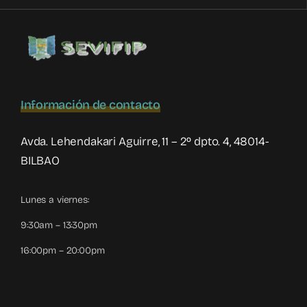
la
Mujer
Información de contacto
Avda. Lehendakari Aguirre, 11 – 2º dpto. 4, 48014-
BILBAO
Lunes a viernes:
9:30am – 13:30pm
16:00pm – 20:00pm