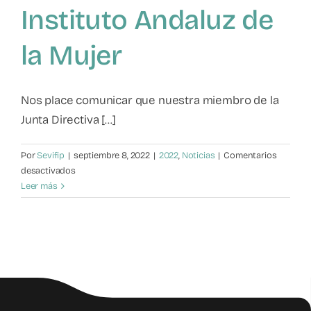
Instituto Andaluz de
Mapa de recursos
la Mujer
Observatorio VFP
Nos place comunicar que nuestra miembro de la
Contacto
Junta Directiva [...]
Por
Sevifip
|
septiembre 8, 2022
|
2022
,
Noticias
|
Comentarios
en
desactivados
Mariela
Leer más
Checa
Caruana
nueva
directora
del
Instituto
Andaluz
de