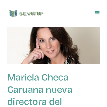
Saltar
al
Toggl
contenido
Navig
Inicio
Conócenos
Asociarse
Mariela Checa
SEVIFIP CONECTA
Caruana nueva
Publicaciones e investigaciones
directora del