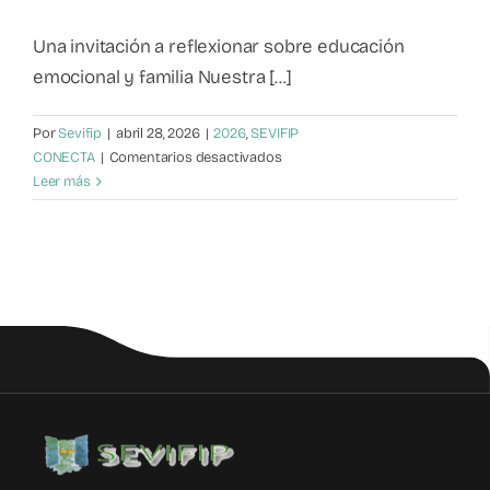
Mapa de recursos
Una invitación a reflexionar sobre educación
emocional y familia Nuestra [...]
Observatorio VFP
Por
Sevifip
|
abril 28, 2026
|
2026
,
SEVIFIP
en
CONECTA
|
Comentarios desactivados
Contacto
I
Leer más
Congreso
Internacional
de
Familias