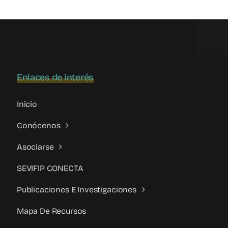
de
Diputados
LXV
organiza
el
foro
Enlaces de interés
online
“Violencia
Filio-
Inicio
Parental»
Conócenos
Asociarse
SEVIFIP CONECTA
Publicaciones E Investigaciones
Mapa De Recursos