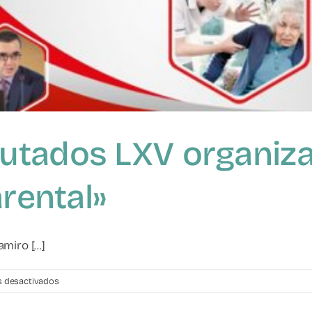
utados LXV organiza 
arental»
iro [...]
en
 desactivados
La
Cámara