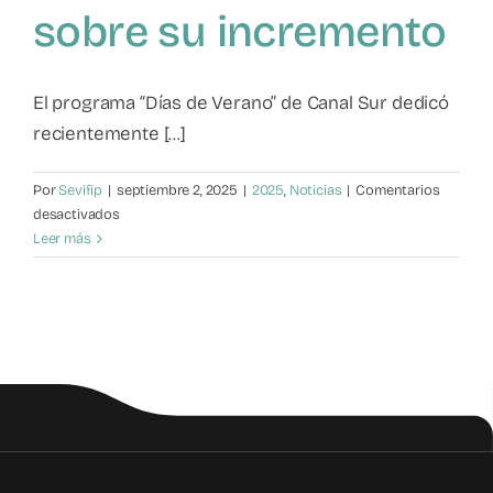
sobre su incremento
Mapa de recursos
Observatorio VFP
El programa “Días de Verano” de Canal Sur dedicó
recientemente [...]
Contacto
Por
Sevifip
|
septiembre 2, 2025
|
2025
,
Noticias
|
Comentarios
en
desactivados
Violencia
Leer más
filio-
parental:
Emilio
Calatayud
alerta
sobre
su
incremento