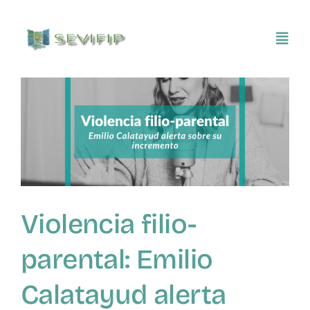
Saltar
al
Toggl
contenido
Navig
Inicio
Conócenos
Asociarse
Violencia filio-
SEVIFIP CONECTA
parental: Emilio
Publicaciones e investigaciones
Calatayud alerta