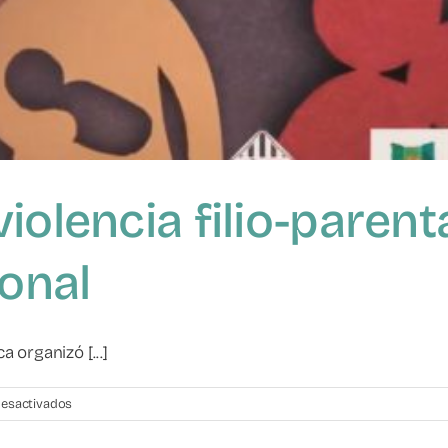
iolencia filio-paren
ional
 organizó [...]
en
esactivados
Jornada
sobre