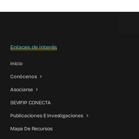
la
violencia
filio-
parental:
Una
mirada
Enlaces de interés
abierta
e
institucional
Inicio
Conócenos
Asociarse
SEVIFIP CONECTA
Publicaciones E Investigaciones
Mapa De Recursos