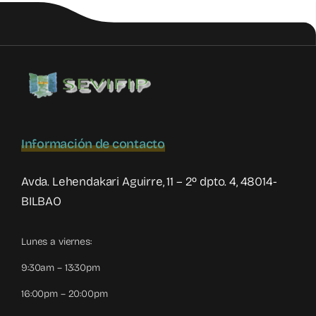
Violencia
Filio-
Parental
en
Extremadura
Información de contacto
Avda. Lehendakari Aguirre, 11 – 2º dpto. 4, 48014-
BILBAO
Lunes a viernes:
9:30am – 13:30pm
16:00pm – 20:00pm