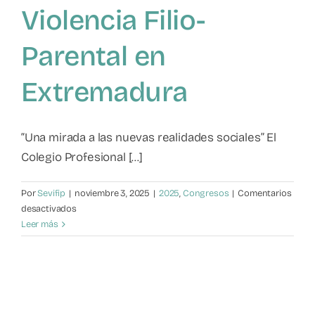
Violencia Filio-
Mapa de recursos
Parental en
Observatorio VFP
Extremadura
Contacto
“Una mirada a las nuevas realidades sociales” El
Colegio Profesional [...]
Por
Sevifip
|
noviembre 3, 2025
|
2025
,
Congresos
|
Comentarios
en
desactivados
Primeras
Leer más
Jornadas
Profesionales
y
Técnicas
sobre