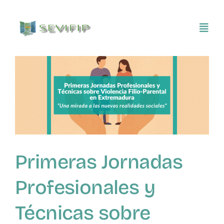
Saltar
al
Toggl
contenido
Navig
Inicio
Conócenos
Asociarse
Primeras Jornadas
SEVIFIP CONECTA
Profesionales y
Publicaciones e investigaciones
Técnicas sobre