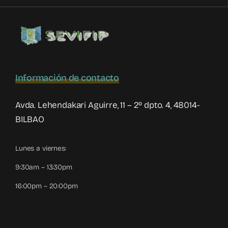
violencia
filio-
parental
Información de contacto
Avda. Lehendakari Aguirre, 11 – 2º dpto. 4, 48014-
BILBAO
Lunes a viernes:
9:30am – 13:30pm
16:00pm – 20:00pm