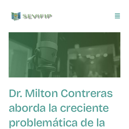
Saltar
al
Toggl
contenido
Navig
Inicio
Conócenos
Asociarse
Dr. Milton Contreras
SEVIFIP CONECTA
aborda la creciente
Publicaciones e investigaciones
problemática de la