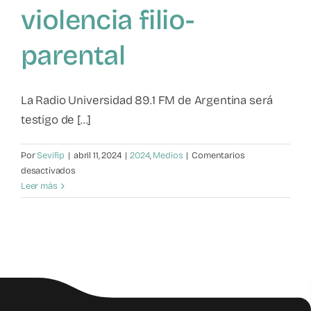
violencia filio-
Mapa de recursos
parental
Observatorio VFP
La Radio Universidad 89.1 FM de Argentina será
Contacto
testigo de [...]
Por
Sevifip
|
abril 11, 2024
|
2024
,
Medios
|
Comentarios
en
desactivados
Dr.
Leer más
Milton
Contreras
aborda
la
creciente
problemática
de
la