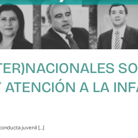
TER)NACIONALES SO
Y ATENCIÓN A LA IN
onducta juvenil [...]