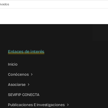
en
ivados
VI
JORNADAS
(INTER)NACIONALES
SOBRE:
VIOLENCIA
FILIO
PARENTAL
Y
Enlaces de interés
ATENCIÓN
A
LA
Inicio
INFANCIA
Y
Conócenos
ADOLESCENCIA
Asociarse
SEVIFIP CONECTA
Publicaciones E Investigaciones