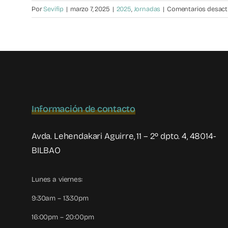
Por
Sevifip
|
marzo 7, 2025
|
2025
,
Jornadas
|
Comentarios desact
Información de contacto
Avda. Lehendakari Aguirre, 11 – 2º dpto. 4, 48014-
BILBAO
Lunes a viernes:
9:30am – 13:30pm
16:00pm – 20:00pm