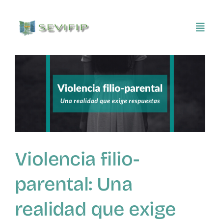
Saltar
al
Toggl
contenido
Navig
Inicio
Conócenos
Asociarse
Violencia filio-
SEVIFIP CONECTA
parental: Una
Publicaciones e investigaciones
realidad que exige