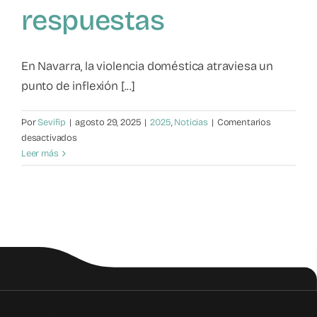
respuestas
Mapa de recursos
Observatorio VFP
En Navarra, la violencia doméstica atraviesa un
punto de inflexión [...]
Contacto
Por
Sevifip
|
agosto 29, 2025
|
2025
,
Noticias
|
Comentarios
en
desactivados
Violencia
Leer más
filio-
parental:
Una
realidad
que
exige
respuestas