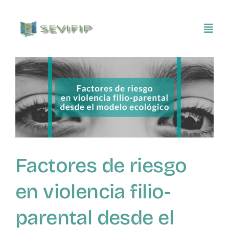
Saltar
al
Toggl
contenido
Navig
Inicio
Conócenos
Asociarse
Factores de riesgo
SEVIFIP CONECTA
en violencia filio-
Publicaciones e investigaciones
parental desde el