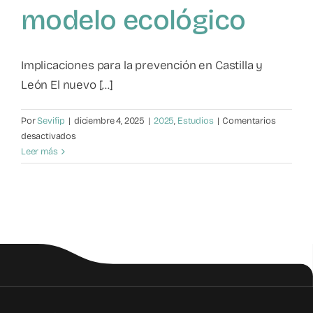
modelo ecológico
Mapa de recursos
Observatorio VFP
Implicaciones para la prevención en Castilla y
León El nuevo [...]
Contacto
Por
Sevifip
|
diciembre 4, 2025
|
2025
,
Estudios
|
Comentarios
en
desactivados
Factores
Leer más
de
riesgo
en
violencia
filio-
parental
desde
el
modelo
ecológico