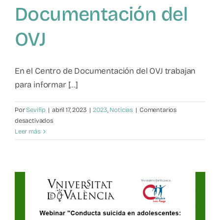
Documentación del
Mapa de recursos
OVJ
Observatorio VFP
En el Centro de Documentación del OVJ trabajan
Contacto
para informar [...]
Por
Sevifip
|
abril 17, 2023
|
2023
,
Noticias
|
Comentarios
en
desactivados
Documentos
Leer más
recopilados
en
el
Centro
de
Documentación
del
OVJ