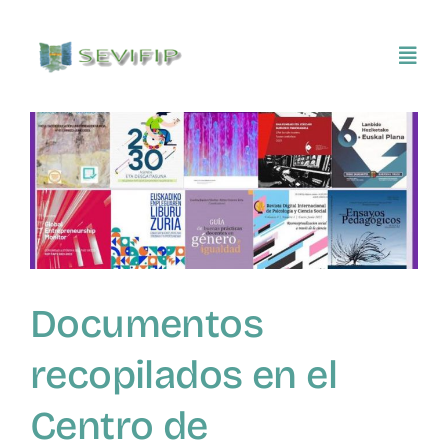
Saltar
al
Toggl
contenido
Navig
Inicio
Conócenos
Asociarse
Documentos
SEVIFIP CONECTA
recopilados en el
Publicaciones e investigaciones
Centro de