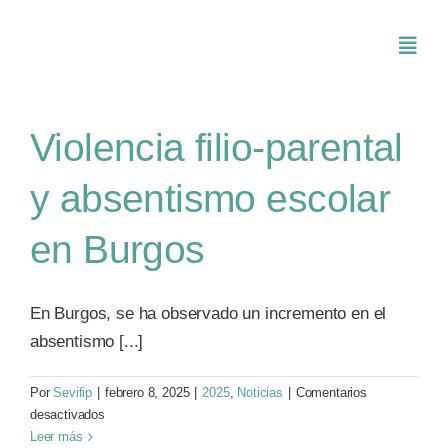
Saltar
al
Toggl
contenido
Navig
Inicio
Violencia filio-parental
y absentismo escolar
Conócenos
en Burgos
Asociarse
En Burgos, se ha observado un incremento en el
SEVIFIP CONECTA
absentismo [...]
Publicaciones e investigaciones
Por
Sevifip
|
febrero 8, 2025
|
2025
,
Noticias
|
Comentarios
en
desactivados
Violencia
Leer más