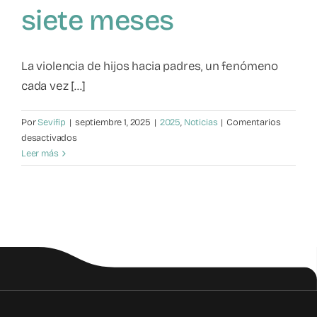
siete meses
Mapa de recursos
Observatorio VFP
La violencia de hijos hacia padres, un fenómeno
cada vez [...]
Contacto
Por
Sevifip
|
septiembre 1, 2025
|
2025
,
Noticias
|
Comentarios
en
desactivados
Violencia
Leer más
filio-
parental:
1.642
denuncias
en
solo
siete
meses