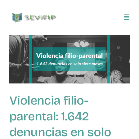
Saltar
al
Toggl
contenido
Navig
Inicio
Conócenos
Asociarse
Violencia filio-
SEVIFIP CONECTA
parental: 1.642
Publicaciones e investigaciones
denuncias en solo