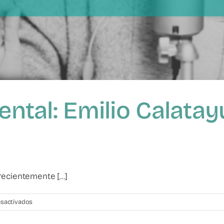
rental: Emilio Calata
ecientemente [...]
en
sactivados
Violencia
filio-