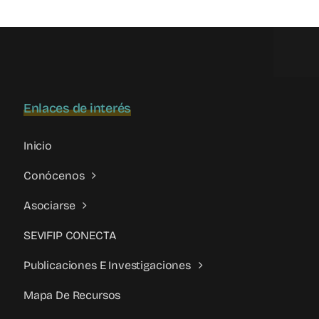
parental:
Emilio
Calatayud
alerta
sobre
su
Enlaces de interés
incremento
Inicio
Conócenos
Asociarse
SEVIFIP CONECTA
Publicaciones E Investigaciones
Mapa De Recursos