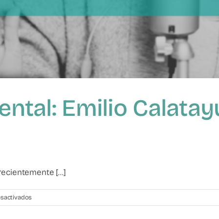
rental: Emilio Calata
ecientemente [...]
en
sactivados
Violencia
filio-