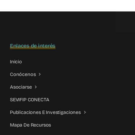
parental:
Emilio
Calatayud
alerta
sobre
su
Enlaces de interés
incremento
Inicio
Conócenos
Asociarse
SEVIFIP CONECTA
Publicaciones E Investigaciones
Mapa De Recursos