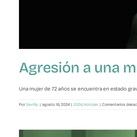
Agresión a una m
Una mujer de 72 años se encuentra en estado grave,
Por
Sevifip
|
agosto 16, 2024
|
2024
,
Noticias
|
Comentarios desac