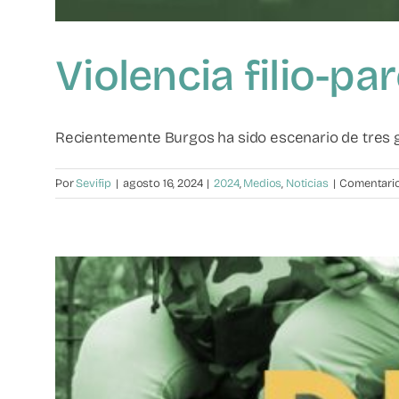
Violencia filio-p
Recientemente Burgos ha sido escenario de tres gr
Por
Sevifip
|
agosto 16, 2024
|
2024
,
Medios
,
Noticias
|
Comentario