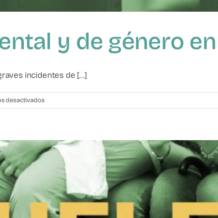
arental y de género e
aves incidentes de [...]
en
s desactivados
Violencia
filio-
parental
y
de
género
en
Burgos