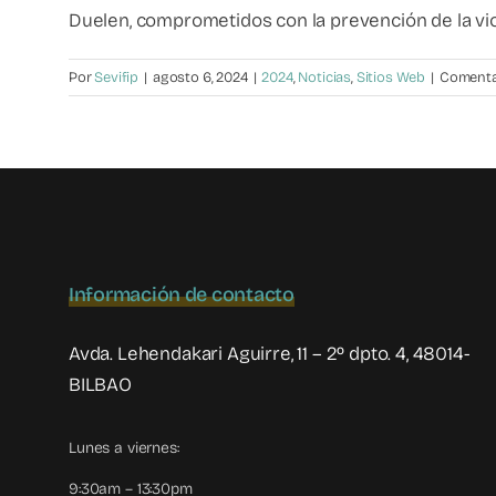
Duelen, comprometidos con la prevención de la viole
Por
Sevifip
|
agosto 6, 2024
|
2024
,
Noticias
,
Sitios Web
|
Comenta
Información de contacto
Avda. Lehendakari Aguirre, 11 – 2º dpto. 4, 48014-
BILBAO
Lunes a viernes:
9:30am – 13:30pm