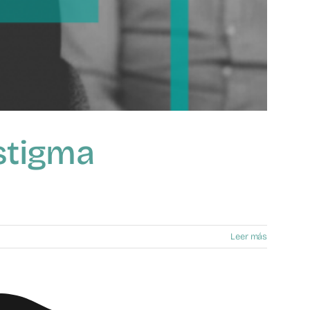
estigma
Leer más