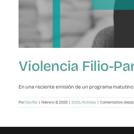
Violencia Filio-Pa
En una reciente emisión de un programa matutino d
Por
Sevifip
|
febrero 8, 2025
|
2025
,
Noticias
|
Comentarios desac