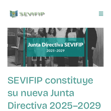
Saltar
al
Toggl
contenido
Navig
Inicio
Conócenos
Asociarse
SEVIFIP constituye
SEVIFIP CONECTA
su nueva Junta
Publicaciones e investigaciones
Directiva 2025–2029