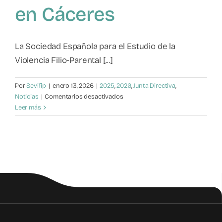
en Cáceres
Mapa de recursos
Observatorio VFP
La Sociedad Española para el Estudio de la
Violencia Filio-Parental [...]
Contacto
Por
Sevifip
|
enero 13, 2026
|
2025
,
2026
,
Junta Directiva
,
en
Noticias
|
Comentarios desactivados
SEVIFIP
Leer más
constituye
su
nueva
Junta
Directiva
2025–
2029
en
Cáceres