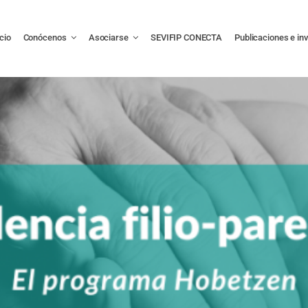
icio
Conócenos
Asociarse
SEVIFIP CONECTA
Publicaciones e in