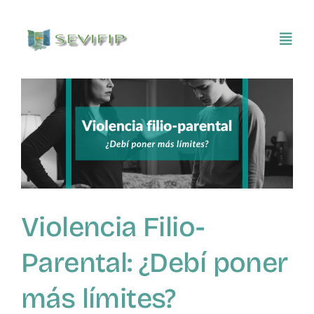
Saltar
al
Toggl
contenido
Navig
Inicio
Conócenos
Asociarse
Violencia Filio-
SEVIFIP CONECTA
Parental: ¿Debí poner
Publicaciones e investigaciones
más límites?