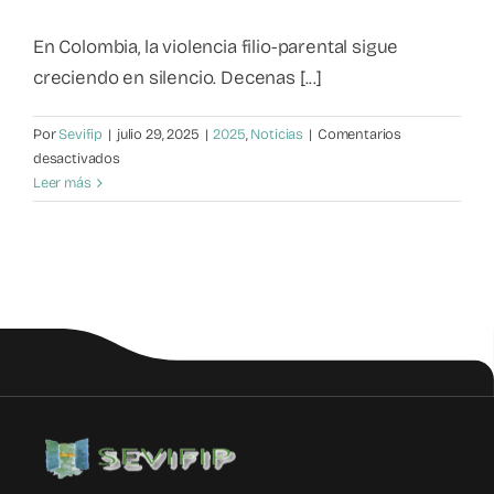
Mapa de recursos
En Colombia, la violencia filio-parental sigue
creciendo en silencio. Decenas [...]
Observatorio VFP
Por
Sevifip
|
julio 29, 2025
|
2025
,
Noticias
|
Comentarios
en
desactivados
Contacto
Violencia
Leer más
Filio-
Parental:
¿Debí
poner
más
límites?